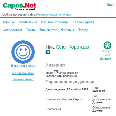
Вход
Мобильная версия сайта
Переключиться на полную
Афиша
Объявления
Желтые страницы
Карта Сарова
Фотоальбом
Сайты
Знакомства
Форумы
Погода
Ник:
Олег Коротаев
Статус
ника:
Анкета
Интернет
Анкета ника
email:
[email скрыт от
« в список ников
незарегистрированных]
Личный кабинет
Персональные данные
Пол:
Дата рождения:
12 ноября 1989
Мужской
Вид
Проживает:
Россия, Саров
деятельности:
Другое
Образование:
Профессия:
Другое