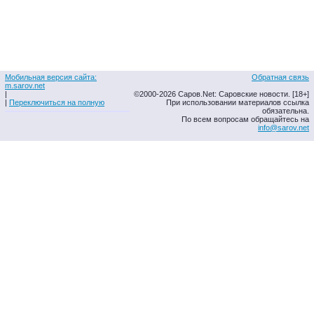
Мобильная версия сайта:
Обратная связь
m.sarov.net
|
©2000-2026 Саров.Net: Саровские новости. [18+]
|
Переключиться на полную
При использовании материалов ссылка
обязательна.
По всем вопросам обращайтесь на
info@sarov.net