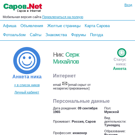
Вход
Мобильная версия сайта
Переключиться на полную
Афиша
Объявления
Желтые страницы
Карта Сарова
Фотоальбом
Сайты
Знакомства
Форумы
Погода
Ник:
Серж
Статус
Михайлов
ника:
Анкета
Интернет
Анкета ника
email:
[email скрыт от
« в список ников
незарегистрированных]
Личный кабинет
Персональные данные
Дата рождения:
09 сентября
Пол:
1965
Мужской
Вид
Проживает:
Россия, Саров
деятельности:
Тунеядец
Образование:
Профессия:
инженер
Высшее