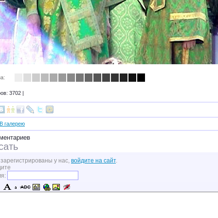
а:
в: 3702 |
В галерею
ментариев
сать
 зарегистрированы у нас,
войдите на сайт
.
дите
мя: