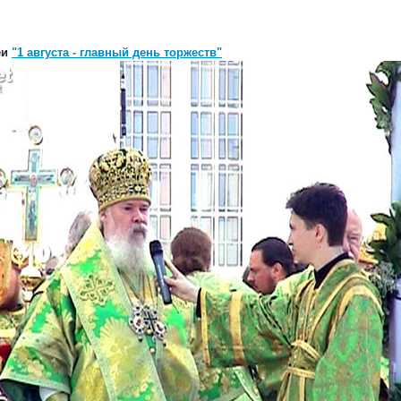
еи
"1 августа - главный день торжеств"