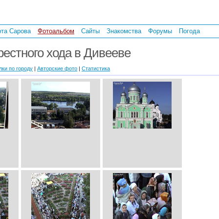
рта Сарова
Фотоальбом
Сайты
Знакомства
Форумы
Погода
рестного хода в Дивееве
лки по городу
|
Авторские фото
|
Статистика