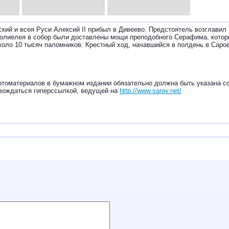
ий и всея Руси Алексий II прибыл в Дивеево. Предстоятель возглавил
олиелея в собор были доставлены мощи преподобного Серафима, кото
коло 10 тысяч паломников. Крестный ход, начавшийся в полдень в Саро
томатериалов в бумажном издании обязательно должна быть указана сс
вождаться гиперссылкой, ведущей на
http://www.sarov.net/