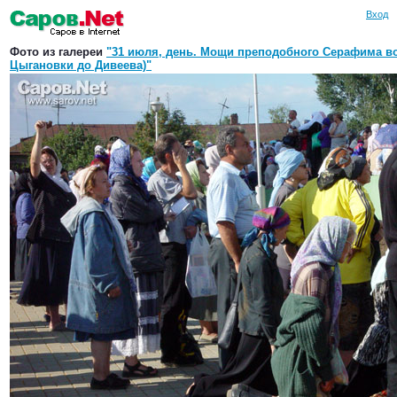
Вход
Фото из галереи
"31 июля, день. Мощи преподобного Серафима в
Цыгановки до Дивеева)"