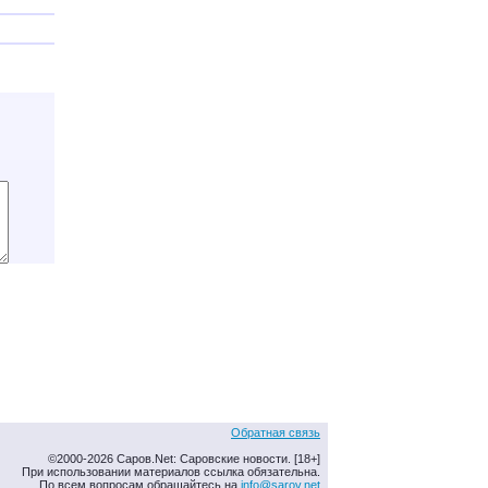
Обратная связь
©2000-2026 Саров.Net: Саровские новости. [18+]
При использовании материалов ссылка обязательна.
По всем вопросам обращайтесь на
info@sarov.net