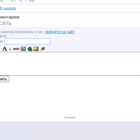
В галерею
ментариев
сать
 зарегистрированы у нас,
войдите на сайт
.
дите
мя:
Реклама: