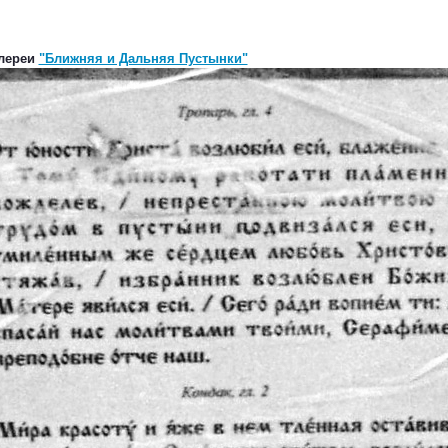
алереи
"Ближняя и Дальняя Пустынки"