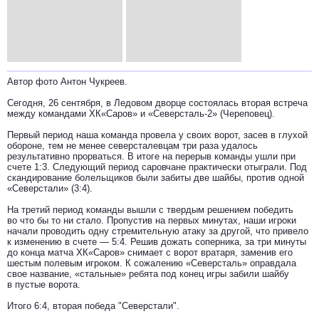
Автор фото Антон Чукреев.
Сегодня, 26 сентября, в Ледовом дворце состоялась вторая встреча
между командами ХК«Саров» и «Северсталь-2» (Череповец).
Первый период наша команда провела у своих ворот, засев в глухой
обороне, тем не менее северсталевцам три раза удалось
результативно прорваться. В итоге на перерыв команды ушли при
счете 1:3. Следующий период саровчане практически отыграли. Под
скандирование болельщиков были забиты две шайбы, против одной
«Северстали» (3:4).
На третий период команды вышли с твердым решением победить
во что бы то ни стало. Пропустив на первых минутах, наши игроки
начали проводить одну стремительную атаку за другой, что привело
к изменению в счете — 5:4. Решив дожать соперника, за три минуты
до конца матча ХК«Саров» снимает с ворот вратаря, заменив его
шестым полевым игроком. К сожалению «Северсталь» оправдала
свое название, «стальные» ребята под конец игры забили шайбу
в пустые ворота.
Итого 6:4, вторая победа "Северстали".