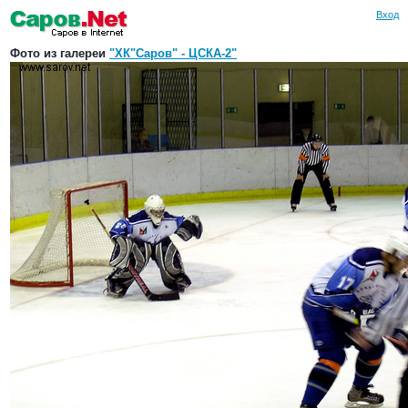
Вход
Фото из галереи
"ХК"Саров" - ЦСКА-2"