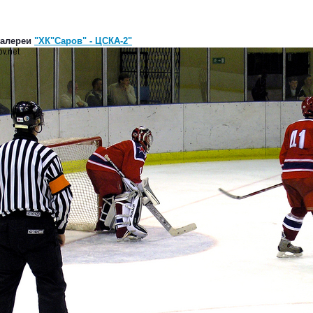
галереи
"ХК"Саров" - ЦСКА-2"