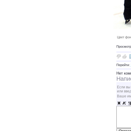
Цвет фон
Просмотро
Перейти:
Нет ком
Напи
Если вы
или вве
Ваше и