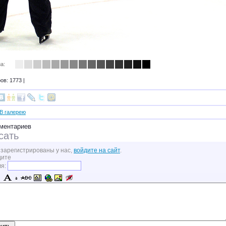
а:
в: 1773 |
В галерею
ментариев
сать
 зарегистрированы у нас,
войдите на сайт
.
дите
мя: