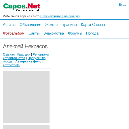
Вход
Мобильная версия сайта
Переключиться на полную
Афиша
Объявления
Желтые страницы
Карта Сарова
Фотоальбом
Сайты
Знакомства
Форумы
Погода
Алексей Некрасов
Главная
|
Кадр дня
|
Репортажи
|
Строительство
|
Прогулки по
городу
|
Авторские фото
|
Статистика