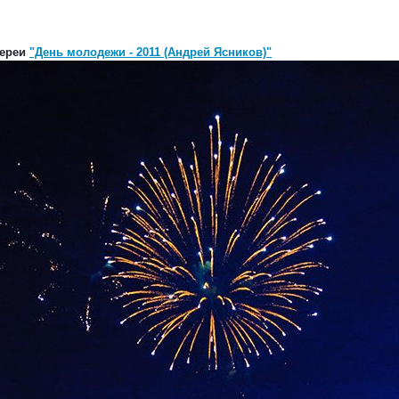
лереи
"День молодежи - 2011 (Андрей Ясников)"