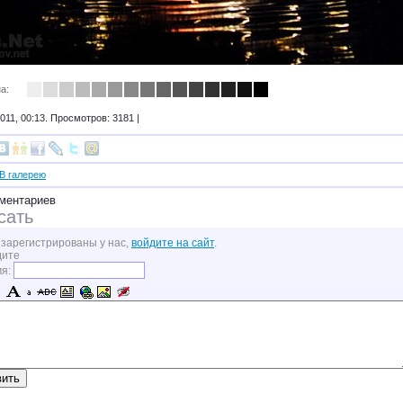
а:
011, 00:13. Просмотров: 3181 |
В галерею
ментариев
сать
 зарегистрированы у нас,
войдите на сайт
.
дите
мя: