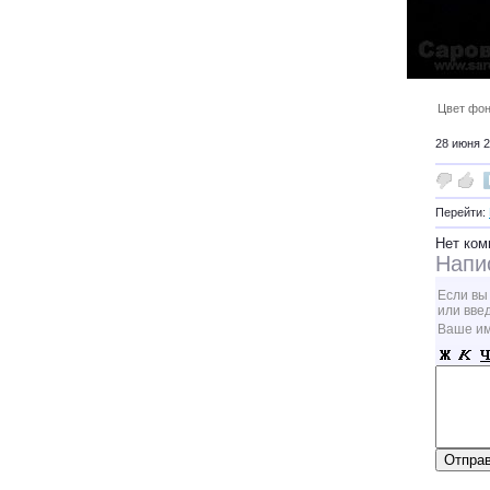
Цвет фон
28 июня 2
Перейти:
Нет ком
Напи
Если вы
или вве
Ваше и