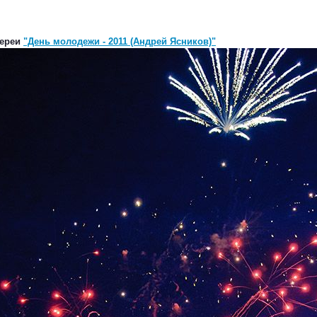
лереи
"День молодежи - 2011 (Андрей Ясников)"