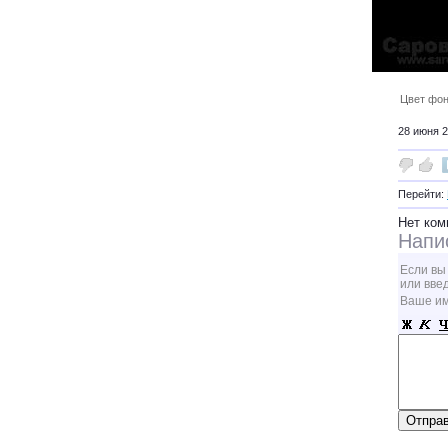
Цвет фон
28 июня 2
Перейти:
Нет ком
Напи
Если вы
или вве
Ваше и