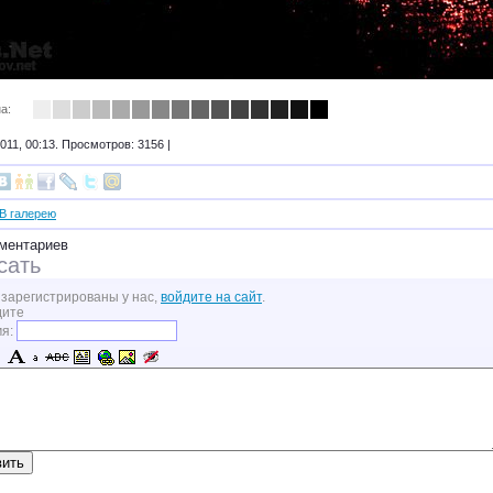
а:
011, 00:13. Просмотров: 3156 |
В галерею
ментариев
сать
 зарегистрированы у нас,
войдите на сайт
.
дите
мя: