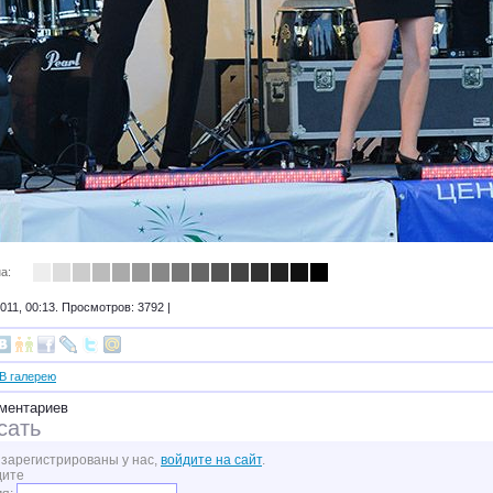
а:
011, 00:13. Просмотров: 3792 |
В галерею
ментариев
сать
 зарегистрированы у нас,
войдите на сайт
.
дите