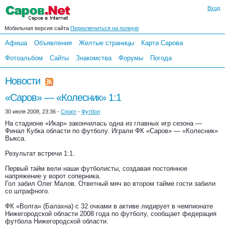
Вход
Мобильная версия сайта
Переключиться на полную
Афиша
Объявления
Желтые страницы
Карта Сарова
Фотоальбом
Сайты
Знакомства
Форумы
Погода
Новости
«Саров» — «Колесник» 1:1
30 июля 2008, 23:36 -
Спорт
-
Футбол
На стадионе «Икар» закончилась одна из главных игр сезона —
Финал Кубка области по футболу. Играли ФК «Саров» — «Колесник»
Выкса.
Результат встречи 1:1.
Первый тайм вели наши футболисты, создавая постоянное
напряжение у ворот соперника.
Гол забил Олег Малов. Ответный мяч во втором тайме гости забили
со штрафного.
ФК «Волга» (Балахна) с 32 очками в активе лидирует в чемпионате
Нижегородской области 2008 года по футболу, сообщает федерация
футбола Нижегородской области.