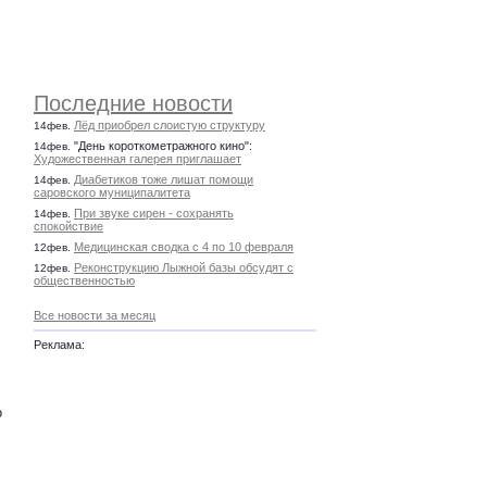
Последние новости
Лёд приобрел слоистую структуру
14фев.
"День короткометражного кино":
14фев.
Художественная галерея приглашает
Диабетиков тоже лишат помощи
14фев.
саровского муниципалитета
При звуке сирен - сохранять
14фев.
спокойствие
Медицинская сводка с 4 по 10 февраля
12фев.
Реконструкцию Лыжной базы обсудят с
12фев.
общественностью
Все новости за месяц
Реклама:
о