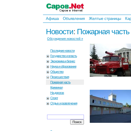
Афиша
Объявления
Желтые страницы
Ка
Новости
:
Пожарная часть
Обсуждения новостей »
Последние новости
Государство и власть
Экономика и бизнес
Наука и образование
Общество
Происшествия
Пожарная часть
Криминал
На дорогах
Спорт
Отдых и развлечения