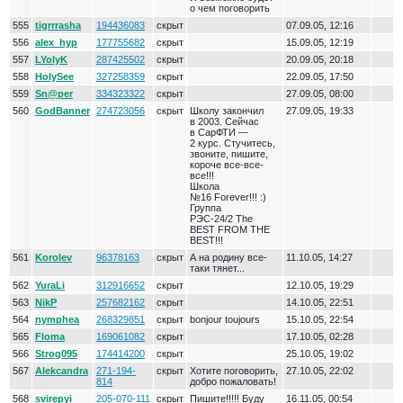
о чем поговорить
555
tigrrrasha
194436083
скрыт
07.09.05, 12:16
556
alex_hyp
177755682
скрыт
15.09.05, 12:19
557
LYolyK
287425502
скрыт
20.09.05, 20:18
558
HolySee
327258359
скрыт
22.09.05, 17:50
559
Sn@per
334323322
скрыт
27.09.05, 08:00
560
GodBanner
274723056
скрыт
Школу закончил
27.09.05, 19:33
в 2003. Сейчас
в СарФТИ —
2 курс. Стучитесь,
звоните, пишите,
короче все-все-
все!!!
Школа
№16 Forever!!! :)
Группа
РЭС-24/2 The
BEST FROM THE
BEST!!!
561
Korolev
96378163
скрыт
А на родину все-
11.10.05, 14:27
таки тянет...
562
YuraLi
312916652
скрыт
12.10.05, 19:29
563
NikP
257682162
скрыт
14.10.05, 22:51
564
nymphea
268329851
скрыт
bonjour toujours
15.10.05, 22:54
565
Floma
169061082
скрыт
17.10.05, 02:28
566
Strog095
174414200
скрыт
25.10.05, 19:02
567
Alekcandra
271-194-
скрыт
Хотите поговорить,
27.10.05, 22:02
814
добро пожаловать!
568
svirepyi
205-070-111
скрыт
Пишите!!!!! Буду
16.11.05, 00:54