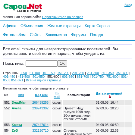
Вход
Мобильная версия сайта
Переключиться на полную
Афиша
Объявления
Желтые страницы
Карта Сарова
Фотоальбом
Сайты
Знакомства
Форумы
Погода
Все email скрыты для незарегистрированных посетителей. Вы
должны ввести свой логин и пароль, чтобы увидеть их.
Поиск ника:
Страницы:
1-50
|
51-100
|
101-150
|
151-200
|
201-250
|
251-300
|
301-350
|
351-400
|
401-450
|
451-500
|
501-550
| 551-600 |
601-650
|
651-700
|
701-750
|
751-800
|
801-
850
|
851-871
|
Все на одной странице
Кликните на ник, чтобы увидеть его анкету.
E-
Дата изменений
№
Ник
ICQ UIN
Комментарии
mail
551
DeadMan
266439256
скрыт
31.08.05, 16:44
552
Avelia
239743302
скрыт
Привет! Ищу
02.09.05, 20:23
выпуск 1999 года,
20-я школа, люди
откликнетесь!!!
553
Ксюха
297447614
скрыт
04.09.05, 06:50
554
ZeD
332130710
скрыт
Стучите.
06.09.05, 22:35
И возможно будет