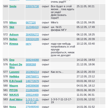
очень рад!!!!
569
Smile
335976738
скрыт
Все будет в этой
25.11.05, 00:21
жизни....тока ждать
не надо!
Действовать
пора!!!
570
Mikes
6677116
скрыт
Mike’s
05.12.05, 04:05
571
Skit
112346419
скрыт
шк. №15
05.12.05, 17:49
физфак МГУ
572
Adison
304056272
скрыт
06.12.05, 18:25
573
Nellen
330324199
скрыт
08.12.05, 20:39
574
Илюха
нету
скрыт
надо как-нибудь
10.12.05, 03:40
попробовать в этой
ерунде
разобраться, никак
руки не доходят
575
Deg
309244088
скрыт
14.12.05, 19:53
576
Robert De
9898368
скрыт
21.12.05, 18:06
Niro
577
Lasveni
161964214
скрыт
Как есть...
26.12.05, 20:33
578
НиМфа
298756871
скрыт
27.12.05, 23:12
579
Е.В.Гений
146772679
скрыт
03.01.06, 03:12
580
Машук
348399698
скрыт
04.01.06, 18:12
581
PITON
211863946
скрыт
09.01.06, 00:29
582
MAXUS
209114469
скрыт
11.01.06, 06:31
583
Avel Valov
1-3-5-7-11-
скрыт
1-3-5-7-11-13-17-
13.01.06, 12:02
13-17-19
19
584
Nюta
276490540
скрыт
14.01.06, 01:52