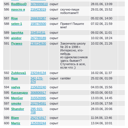
585
RedBlooD
3078999610
скрыт
28.01.06, 13:09
586
просто я
216423019
скрыт
скучно-пиши
29.01.06, 15:52
поболтаем!!!
587
Rise
266630387
скрыт
05.02.06, 14:00
588
selen-1
158776500
скрыт
Привет! Пишите
07.02.06, 21:59
мне!
589
lapohka
334511811
скрыт
09.02.06, 11:01
590
aisidor
267789189
скрыт
10.02.06, 18:24
591
Пузико
230724630
скрыт
Закончила школу
10.02.06, 21:26
№ 20 в 1998 г.
Интересно, кто-
нибудь
из одноклассников
здесь бывает?
Стучитесь в асю,
если что ;)
592
Zubkova1
232344134
скрыт
16.02.06, 11:37
593
Яша
342-170-
скрыт
rambler
25.02.06, 01:09
374
594
vadya
215620240
скрыт
04.03.06, 15:56
595
Каssандра
306806917
скрыт
09.03.06, 00:53
596
MenGer
315526995
скрыт
13.03.06, 14:45
597
smoke
202784591
скрыт
14.03.06, 17:58
598
Shandor
295-915-
скрыт
28.03.06, 20:06
708
599
Blare
252741917
скрыт
11.04.06, 13:46
600
Martiz
125330244
скрыт
13.04.06, 10:01