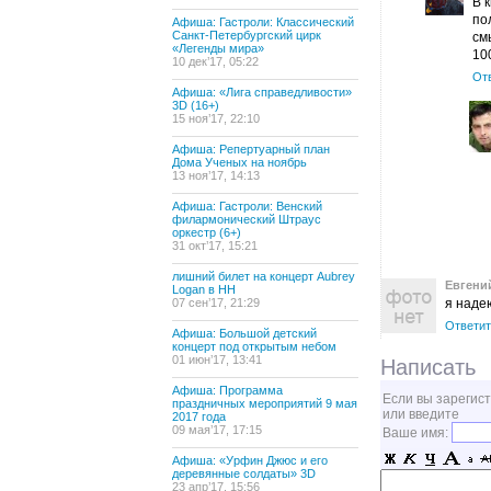
В 
по
Афиша: Гастроли: Классический
Санкт-Петербургский цирк
см
«Легенды мира»
10
10 дек’17, 05:22
От
Афиша: «Лига справедливости»
3D (16+)
15 ноя’17, 22:10
Афиша: Репертуарный план
Дома Ученых на ноябрь
13 ноя’17, 14:13
Афиша: Гастроли: Венский
филармонический Штраус
оркестр (6+)
31 окт’17, 15:21
лишний билет на концерт Aubrey
Евгени
Logan в НН
07 сен’17, 21:29
я наде
Ответит
Афиша: Большой детский
концерт под открытым небом
01 июн’17, 13:41
Написать
Афиша: Программа
Если вы зарегис
праздничных мероприятий 9 мая
или введите
2017 года
09 мая’17, 17:15
Ваше имя:
Афиша: «Урфин Джюс и его
деревянные солдаты» 3D
23 апр’17, 15:56