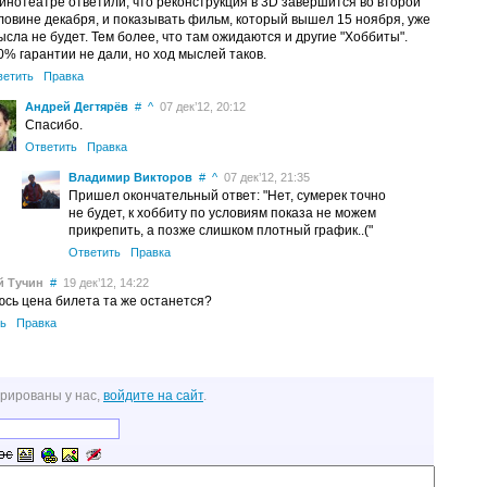
кинотеатре ответили, что реконструкция в 3D завершится во второй
ловине декабря, и показывать фильм, который вышел 15 ноября, уже
ысла не будет. Тем более, что там ожидаются и другие "Хоббиты".
0% гарантии не дали, но ход мыслей таков.
ветить
Правка
Андрей Дегтярёв
#
^
07 дек’12, 20:12
Спасибо.
Ответить
Правка
Владимир Викторов
#
^
07 дек’12, 21:35
Пришел окончательный ответ: "Нет, сумерек точно
не будет, к хоббиту по условиям показа не можем
прикрепить, а позже слишком плотный график..("
Ответить
Правка
й Тучин
#
19 дек’12, 14:22
юсь цена билета та же останется?
ь
Правка
трированы у нас,
войдите на сайт
.