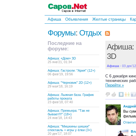
Афиша
Объявления
Желтые страницы
Ка
Форумы
:
Отдых
Последние на
Афиша: 
форуме:
3D
Афиша: «Дом» 3D
25 янв’21, 01:34
Афиша
- 03 дек’12
Афиша: Гастроли: "Ария" (12+)
06 фев’19, 19:56
С 6 декабря кин
технических ра
Афиша: "Черновик" 2D (12+)
Перейти »
29 мая’18, 16:19
Афиша: Лыжная база. График
работы проката
23 фев’18, 07:40
Андрей
Афиша: Премьера: "Так не
Вы сум
бывает!!!" (18+)
фильмы
24 янв’18, 14:43
Ответит
Афиша: "Мишкины шишки"
спектакль + игры у ёлки (3+)
Вл
20 дек’17, 18:07