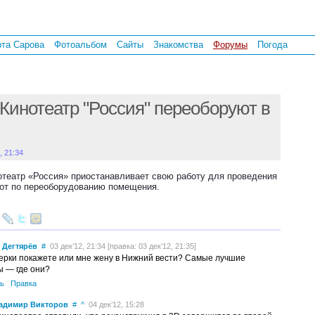
рта Сарова
Фотоальбом
Сайты
Знакомства
Форумы
Погода
Кинотеатр "Россия" переоборуют в
, 21:34
отеатр «Россия» приостанавливает свою работу для проведения
бот по переоборудованию помещения.
 Дегтярёв
#
03 дек’12, 21:34 [правка: 03 дек’12, 21:35]
ерки покажете или мне жену в Нижний вести? Самые лучшие
 — где они?
ь
Правка
адимир Викторов
#
^
04 дек’12, 15:28