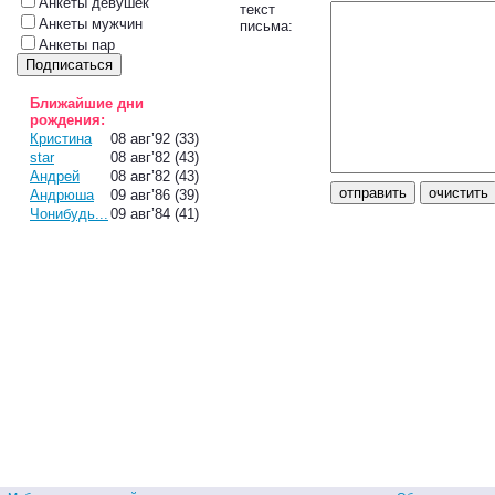
Анкеты девушек
текст
Анкеты мужчин
письма:
Анкеты пар
Ближайшие дни
рождения:
Кристина
08 авг’92 (33)
star
08 авг’82 (43)
Андрей
08 авг’82 (43)
Андрюша
09 авг’86 (39)
Чонибудь...
09 авг’84 (41)