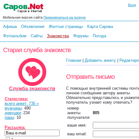
Вход
Мобильная версия сайта
Переключиться на полную
Афиша
Объявления
Желтые страницы
Карта Сарова
Фотоальбом
Сайты
Знакомства
Форумы
Погода
Старая служба знакомств
Главная
|
Добавить анкету
|
Редактиро
Отправить письмо
Служба знакомств
С помощью внутренней системы почты
личное сообщение автору анкеты.
Обязательно представьтесь и укажите 
Статистика:
получатель узнает кому отвечать?
всего анкет: 735 »
мужчины
: 490
номер
девушки
: 234
анкеты
805
пары
: 10
получателя:
ваше имя:
Рассылка:
ваш email: