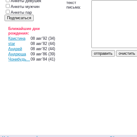
Анкеты девушек
текст
Анкеты мужчин
письма:
Анкеты пар
Ближайшие дни
рождения:
Кристина
08 авг’92 (34)
star
08 авг’82 (44)
Андрей
08 авг’82 (44)
Андрюша
09 авг’86 (39)
Чонибудь...
09 авг’84 (41)