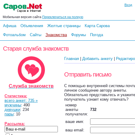
Вход
Мобильная версия сайта
Переключиться на полную
Афиша
Объявления
Желтые страницы
Карта Сарова
Фотоальбом
Сайты
Знакомства
Форумы
Погода
Старая служба знакомств
Главная
|
Добавить анкету
|
Редактиро
Отправить письмо
Служба знакомств
С помощью внутренней системы почты
личное сообщение автору анкеты.
Обязательно представьтесь и укажите 
Статистика:
получатель узнает кому отвечать?
всего анкет: 735 »
мужчины
: 490
номер
девушки
: 234
анкеты
732
пары
: 10
получателя:
ваше имя:
Рассылка:
ваш email: