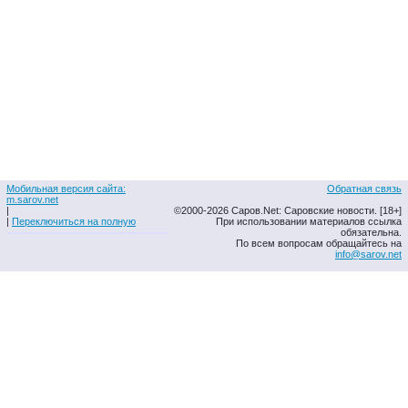
Мобильная версия сайта:
Обратная связь
m.sarov.net
|
©2000-2026 Саров.Net: Саровские новости. [18+]
|
Переключиться на полную
При использовании материалов ссылка
обязательна.
По всем вопросам обращайтесь на
info@sarov.net