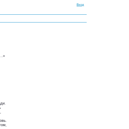
Вход
..»
ади.
ь
,
овь.
том,