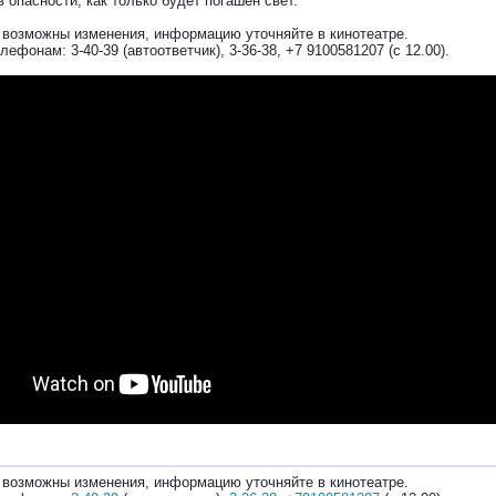
в опасности, как только будет погашен свет.
 возможны изменения, информацию уточняйте в кинотеатре.
лефонам: 3-40-39 (автоответчик), 3-36-38, +7 9100581207 (с 12.00).
 возможны изменения, информацию уточняйте в кинотеатре.