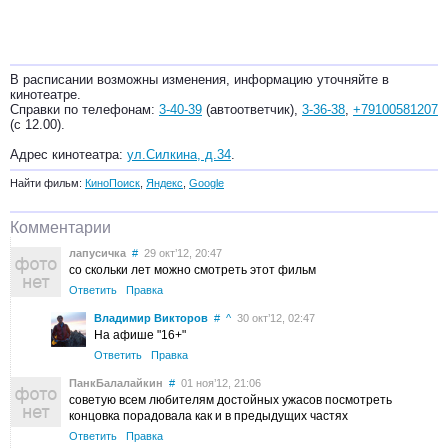
В расписании возможны изменения, информацию уточняйте в
кинотеатре.
Справки по телефонам:
3-40-39
(автоответчик),
3-36-38
,
+79100581207
(с 12.00).
Адрес кинотеатра:
ул.Силкина, д.34
.
Найти фильм:
КиноПоиск
,
Яндекс
,
Google
Комментарии
лапусичка
#
29 окт’12, 20:47
со скольки лет можно смотреть этот фильм
Ответить
Правка
Владимир Викторов
#
^
30 окт’12, 02:47
На афише "16+"
Ответить
Правка
ПанкБалалайкин
#
01 ноя’12, 21:06
советую всем любителям достойных ужасов посмотреть
концовка порадовала как и в предыдущих частях
Ответить
Правка