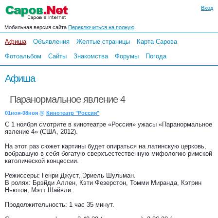
Вход
Мобильная версия сайта
Переключиться на полную
Афиша
Объявления
Желтые страницы
Карта Сарова
Фотоальбом
Сайты
Знакомства
Форумы
Погода
Афиша
Паранормальное явление 4
01ноя-08ноя @
Кинотеатр "Россия"
С 1 ноября смотрите в кинотеатре «Россия» ужасы «Паранормальное
явление 4» (США, 2012).
На этот раз сюжет картины будет опираться на латинскую церковь,
вобравшую в себя богатую сверхъестественную мифологию римской
католической концессии.
Режиссеры: Генри Джуст, Эриель Шульман.
В ролях: Брэйди Аллен, Кэти Фезерстон, Томми Миранда, Кэтрин
Ньютон, Мэтт Шайвли.
Продолжительность: 1 час 35 минут.